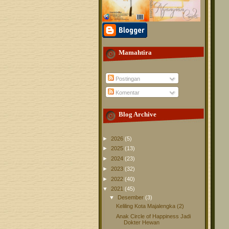
Mamahtira
Postingan
Komentar
Blog Archive
►
2026
(5)
►
2025
(13)
►
2024
(23)
►
2023
(32)
►
2022
(40)
▼
2021
(45)
▼
Desember
(3)
Keliling Kota Majalengka (2)
Anak Circle of Happiness Jadi
Dokter Hewan