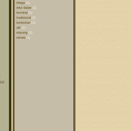
telaga
(1)
telur dadar
(1)
terminal
(1)
tradisional
(1)
tumbuhan
(1)
ubi
(1)
wayang
(1)
wisata
(1)
.
tan