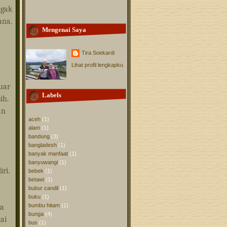
 gak
ana.
Mengenai Saya
Tira Soekardi
Lihat profil lengkapku
uar
Labels
ih.
an
aceh
(1)
alam
(1)
bandung
(3)
bangladesh
(1)
banyak manfaat
(1)
banyuwangi
(1)
ri.
bebek
(1)
betawi
(1)
bubur candil
(1)
buku
(1)
bumbu hitam
(1)
sa
bunga
(4)
ai
bus
(1)