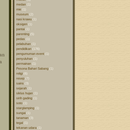
medan
(1)
mie
(1)
museum
(2)
nasi krawu
(1)
oksigen
(1)
pantai
(1)
parenting
(5)
pedas
(1)
pelabuhan
(1)
pendidikan
(176)
pengumuman event
(1)
nan
penyuluhan
(1)
a
permainan
(1)
Pesona Bahari Sabang
(1)
religi
(6)
resep
(7)
sains
(3)
sejarah
(1)
siklus hujan
(1)
sirih gading
(1)
soto
(1)
starglamping
(1)
sungai
(1)
tanaman
(3)
tegal
(1)
tekanan udara
(1)