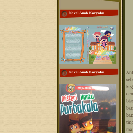
Novel Anak Karyaku
Ant
Novel Anak Karyaku
seb
keg
den
bis
ban
ban
tin
man