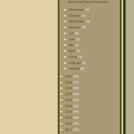
Menikmati Masa Pensiunan
►
November
(4)
►
Oktober
(4)
►
September
(3)
►
Agustus
(4)
►
Juli
(4)
►
Juni
(3)
►
Mei
(3)
►
April
(4)
►
Maret
(4)
►
Februari
(4)
►
Januari
(5)
►
2020
(50)
►
2019
(47)
►
2018
(48)
►
2017
(48)
►
2016
(51)
►
2015
(52)
►
2014
(49)
►
2013
(46)
►
2012
(26)
►
2011
(31)