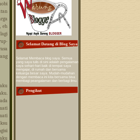
hobi
utan
arga
, eh
lagi
rup-
Selamat Datang di Blog Saya
rasa
lang
Selamat Membaca blog saya. Semua
yang saya tulis di sini adalah pengalaman
saya sehari-hari baik di tempat saya
mengajar, di rumah dan bersama
keluarga besar saya. Mudah-mudahan
dengan membaca ini kita bersama bisa
membagi peangalaman dan berbagi ilmu.
 aku
Pengikut
aku.
 ada
mati
mati
aksu
gisi
 aku