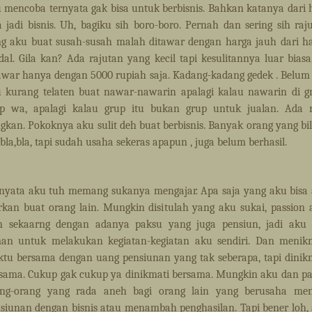
 mencoba ternyata gak bisa untuk berbisnis. Bahkan katanya dari 
a jadi bisnis. Uh, bagiku sih boro-boro. Pernah dan sering sih raj
g aku buat susah-susah malah ditawar dengan harga jauh dari h
al. Gila kan? Ada rajutan yang kecil tapi kesulitannya luar biasa
awar hanya dengan 5000 rupiah saja. Kadang-kadang gedek . Belum 
 kurang telaten buat nawar-nawarin apalagi kalau nawarin di g
p wa, apalagi kalau grup itu bukan grup untuk jualan. Ada 
gkan. Pokoknya aku sulit deh buat berbisnis. Banyak orang yang bi
,bla,bla, tapi sudah usaha sekeras apapun , juga belum berhasil.
nyata aku tuh memang sukanya mengajar. Apa saja yang aku bisa
rkan buat orang lain. Mungkin disitulah yang aku sukai, passion 
n sekaarng dengan adanya paksu yang juga pensiun, jadi aku
an untuk melakukan kegiatan-kegiatan aku sendiri. Dan menik
tu bersama dengan uang pensiunan yang tak seberapa, tapi dinik
sama. Cukup gak cukup ya dinikmati bersama. Mungkin aku dan p
ang-orang yang rada aneh bagi orang lain yang berusaha men
siunan dengan bisnis atau menambah penghasilan. Tapi bener loh,