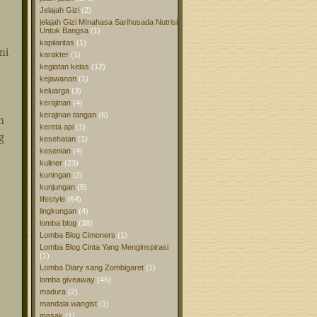
Jelajah Gizi
(2)
jelajah Gizi MInahasa Sarihusada Nutrisi
Untuk Bangsa
(1)
kapilaritas
(1)
ni
karakter
(1)
kegiatan kelas
(12)
kejawanan
(1)
keluarga
(3)
kerajinan
(4)
kerajinan tangan
(6)
h
kereta api
(1)
g
kesehatan
(1)
kesenian
(4)
kuliner
(23)
kuningan
(2)
kunjungan
(5)
lifestyle
(64)
lingkungan
(4)
lomba blog
(38)
Lomba Blog Cimoners
(1)
Lomba Blog Cinta Yang Menginspirasi
(1)
Lomba Diary sang Zombigaret
(1)
lomba giveaway
(46)
madura
(2)
mandala wangist
(1)
masak
(1)