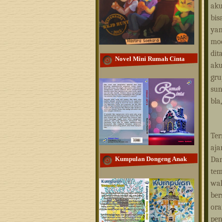
aku
bis
yan
mod
dit
Novel Mini Rumah Cinta
aku
gru
sun
bla
Ter
aja
Da
Kumpulan Dongeng Anak
tem
wak
ber
or
pen