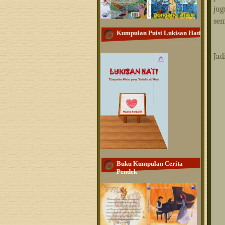
jug
sem
Kumpulan Puisi Lukisan Hati
Jad
Buku Kumpulan Cerita
Pendek