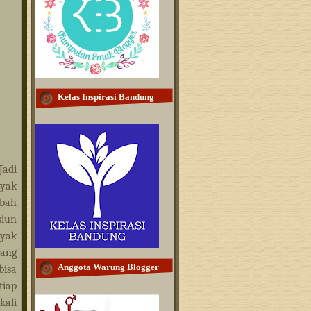
Kelas Inspirasi Bandung
Jadi
nyak
mbah
siun
nyak
mang
Anggota Warung Blogger
bisa
tiap
kali