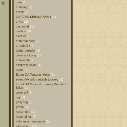
ang
cafe
(1)
camping
(1)
carok
(1)
CATATAN KEBANGSAAN
(1)
china
(2)
cincau jeli
(1)
cirebon
(3)
ciremai
(1)
coto makasar
(1)
crombolini
(1)
dadar beredar
(1)
daun singkong
(1)
eduwisata
(1)
eskpresi wajah
(1)
event
(4)
Event GA Tentang Ikhlas
(1)
event GA unforgettable journey
(1)
Evnet GA My First Journey Wanderer
Silles
(1)
generatif
(1)
gigi
(1)
gohyong
(1)
gresik
(1)
harjamukti
(1)
hutan pinus
(2)
indonesia menggugat
(1)
jalan-jalan
(178)