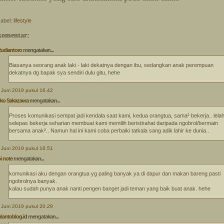
Label:
lifestyle
komentar:
Rudiantoro
mengatakan...
Biasanya seorang anak laki - laki dekatnya dengan ibu, sedangkan anak perempuan
dekatnya dg bapak sya sendiri dulu gitu, hehe
 Juni 2019 pukul 16.42
ko Sakazawa
mengatakan...
Proses komunikasi sempat jadi kendala saat kami, kedua orangtua, sama² bekerja.. lela
selepas bekerja seharian membuat kami memilih beristirahat daripada ngobrol/bermain
bersama anak².. Namun hal ini kami coba perbaiki tatkala sang adik lahir ke dunia..
 Juni 2019 pukul 16.51
i note
mengatakan...
komunikasi aku dengan orangtua yg paling banyak ya di dapur dan makan bareng pasti
ngobrolnya banyak.
kalau sudah punya anak nanti pengen banget jadi teman yang baik buat anak. hehe
 Juni 2019 pukul 20.29
iantoblog.id
mengatakan...