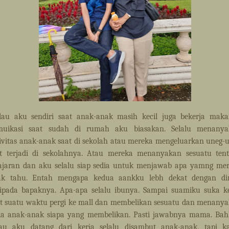
au aku sendiri saat anak-anak masih kecil juga bekerja mak
muikasi saat sudah di rumah aku biasakan. Selalu menanya
ivitas anak-anak saat di sekolah atau mereka mengeluarkan uneg-
t terjadi di sekolahnya. Atau mereka menanyakan sesuatu ten
ajaran dan aku selalu siap sedia untuk menjawab apa yamng me
dak tahu. Entah mengapa kedua aankku lebh dekat dengan di
ipada bapaknya. Apa-apa selalu ibunya. Sampai suamiku suka ke
t suatu waktu pergi ke mall dan membelikan sesuatu dan menany
a anak-anak siapa yang membelikan. Pasti jawabnya mama. Ba
au aku datang dari kerja selalu disambut anak-anak, tapi k