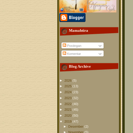
Mamahtira
Postingan
Komentar
Blog Archive
►
2026
(5)
►
2025
(13)
►
2024
(23)
►
2023
(32)
►
2022
(40)
►
2021
(45)
►
2020
(50)
▼
2019
(47)
►
Desember
(2)
►
November
(5)