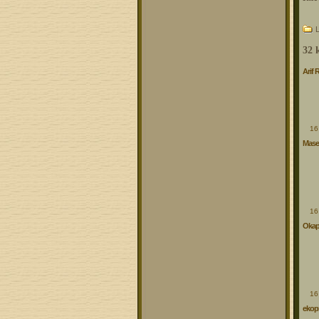
32 
Arif 
16
Mase
16
Okap
16
ekopr