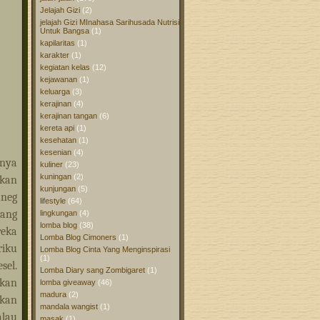
Jelajah Gizi
(2)
jelajah Gizi MInahasa Sarihusada Nutrisi
Untuk Bangsa
(1)
kapilaritas
(1)
karakter
(1)
kegiatan kelas
(12)
kejawanan
(1)
keluarga
(3)
kerajinan
(4)
kerajinan tangan
(6)
kereta api
(1)
kesehatan
(1)
kesenian
(4)
anya
kuliner
(23)
kuningan
(2)
kan
kunjungan
(5)
uneg
lifestyle
(64)
tang
lingkungan
(4)
lomba blog
(38)
reka
Lomba Blog Cimoners
(1)
riku
Lomba Blog Cinta Yang Menginspirasi
(1)
sel.
Lomba Diary sang Zombigaret
(1)
akan
lomba giveaway
(46)
madura
(2)
hkan
mandala wangist
(1)
alau
masak
(1)