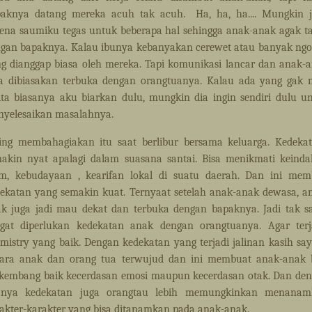
paknya datang mereka acuh tak acuh.
Ha, ha, ha.... Mungkin 
ena saumiku tegas untuk beberapa hal sehingga anak-anak agak t
gan bapaknya. Kalau ibunya kebanyakan cerewet atau banyak ng
g dianggap biasa oleh mereka. Tapi komunikasi lancar dan anak-
a dibiasakan terbuka dengan orangtuanya. Kalau ada yang gak
ita biasanya aku biarkan dulu, mungkin dia ingin sendiri dulu u
yelesaikan masalahnya.
ing membahagiakan itu saat berlibur bersama keluarga. Kedeka
akin nyat apalagi dalam suasana santai. Bisa menikmati keind
m, kebudayaan , kearifan lokal di suatu daerah. Dan ini mem
ekatan yang semakin kuat. Ternyaat setelah anak-anak dewasa, a
k juga jadi mau dekat dan terbuka dengan bapaknya. Jadi tak s
gat diperlukan kedekatan anak dengan orangtuanya. Agar terj
mistry yang baik. Dengan kedekatan yang terjadi jalinan kasih sa
ara anak dan orang tua terwujud dan ini membuat anak-anak 
kembang baik kecerdasan emosi maupun kecerdasan otak. Dan de
anya kedekatan juga orangtau lebih memungkinkan menanam
akter-karakter yang bisa ditanamkan pada anak-anak.