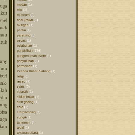
medan
(1)
juga
mie
(1)
akut
museum
(2)
omel
nasi krawu
(1)
oksigen
(1)
anak
pantai
(1)
 mau
parenting
(5)
pedas
(1)
ntuk
pelabuhan
(1)
pendidikan
(176)
pengumuman event
(1)
tang
penyuluhan
(1)
permainan
(1)
ahan
Pesona Bahari Sabang
(1)
beri
religi
(6)
resep
(7)
nak-
sains
(3)
alah
sejarah
(1)
alin
siklus hujan
(1)
sirih gading
(1)
yang
soto
(1)
bisa
starglamping
(1)
sungai
(1)
nagn
tanaman
(3)
kan
tegal
(1)
tekanan udara
(1)