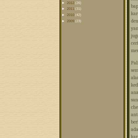
►
2012
(26)
ba
►
2011
(31)
kar
►
2010
(42)
den
►
2009
(23)
yan
jug
cer
men
Pal
sem
ala
ked
ana
san
che
ant
ber
ad
kar