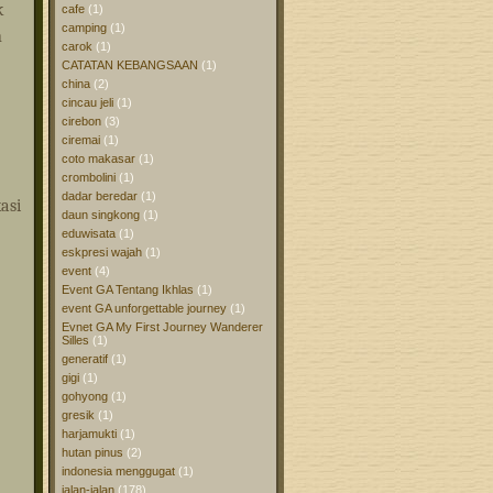
k
cafe
(1)
camping
(1)
n
carok
(1)
CATATAN KEBANGSAAN
(1)
china
(2)
cincau jeli
(1)
cirebon
(3)
ciremai
(1)
coto makasar
(1)
crombolini
(1)
dadar beredar
(1)
asi
daun singkong
(1)
eduwisata
(1)
eskpresi wajah
(1)
event
(4)
Event GA Tentang Ikhlas
(1)
event GA unforgettable journey
(1)
Evnet GA My First Journey Wanderer
Silles
(1)
generatif
(1)
gigi
(1)
gohyong
(1)
gresik
(1)
harjamukti
(1)
hutan pinus
(2)
indonesia menggugat
(1)
jalan-jalan
(178)