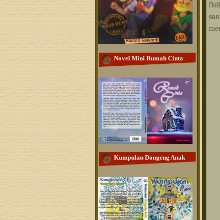
fis
saa
men
Novel Mini Rumah Cinta
Kumpulan Dongeng Anak