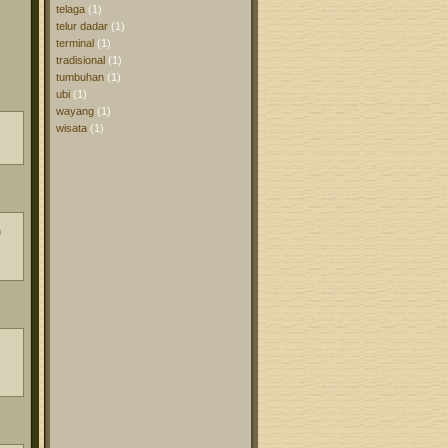
telaga
(1)
telur dadar
(1)
terminal
(1)
tradisional
(1)
tumbuhan
(1)
ubi
(1)
wayang
(1)
wisata
(1)
h