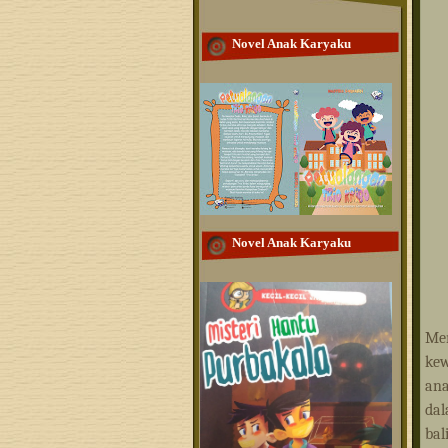
Novel Anak Karyaku
Novel Anak Karyaku
Me
ke
ana
dal
ba