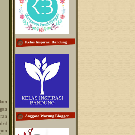
Kelas Inspirasi Bandung
kan
ngan
eran
Anggota Warung Blogger
mbal
upun