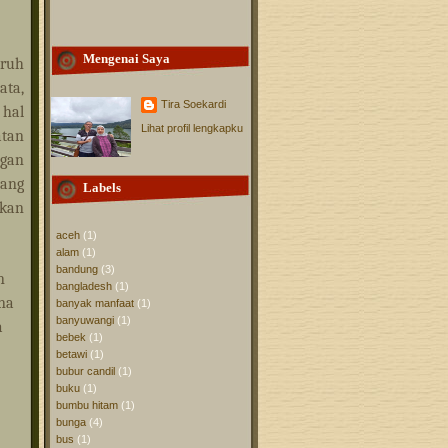
Mengenai Saya
ruh
ata,
Tira Soekardi
 hal
Lihat profil lengkapku
atan
ngan
yang
Labels
tkan
aceh
(1)
alam
(1)
bandung
(3)
n
bangladesh
(1)
ena
banyak manfaat
(1)
banyuwangi
(1)
a
bebek
(1)
betawi
(1)
bubur candil
(1)
buku
(1)
bumbu hitam
(1)
bunga
(4)
bus
(1)