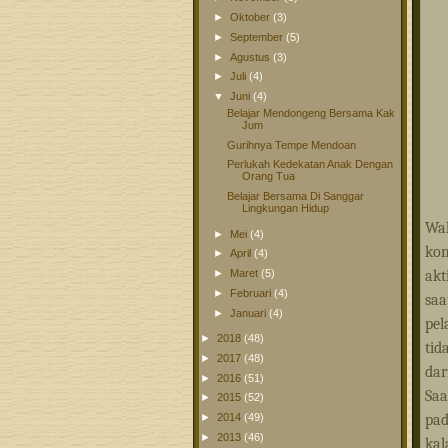
►
Oktober
(3)
►
September
(5)
►
Agustus
(3)
►
Juli
(4)
▼
Juni
(4)
Belajar Mendongeng Bersama Kak
Jum
Gurihnya Tempe Mendoan
Perlukah Kedekatan Anak Dengan
Orang Tua
Belajar Bersama Di Sanggar
Lingkungan Hidup
Wal
►
Mei
(4)
ko
►
April
(4)
akt
►
Maret
(5)
►
Februari
(4)
saa
►
Januari
(4)
pel
►
2018
(48)
ti
►
2017
(48)
dar
►
2016
(51)
Saa
►
2015
(52)
pad
►
2014
(49)
►
2013
(46)
kal