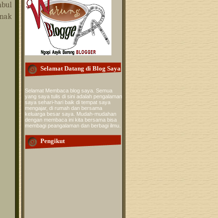
mbul
anak
Selamat Datang di Blog Saya
Selamat Membaca blog saya. Semua
yang saya tulis di sini adalah pengalaman
saya sehari-hari baik di tempat saya
mengajar, di rumah dan bersama
keluarga besar saya. Mudah-mudahan
dengan membaca ini kita bersama bisa
membagi peangalaman dan berbagi ilmu.
Pengikut