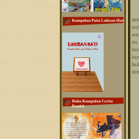
Be
Kumpulan Puisi Lukisan Hati
ter
sen
it
bat
kas
bai
den
Buku Kumpulan Cerita
Pendek